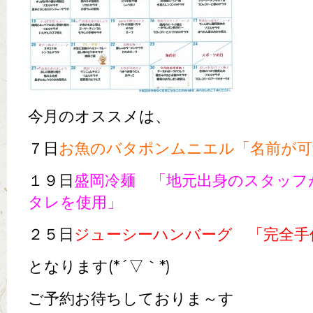
今月のオススメは、
７日
お魚のバタポンムニエル「名前が可愛
１９日
盛岡冷麺 「地元出身のスタッフ
タレを使用」
２５日
ジューシーハンバーグ 「完全手
となります(*´▽｀*)
ご予約お待ちしておりま～す